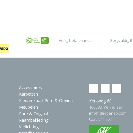
Veilig betalen met:
Zorgvuldig t
Accessoires
Karpetten
Kleurenkaart Pure & Original
Kerkweg 68
Meubelen
1606 AT Venhuizen
info@decoenzo.com
Pure & Original
0228 541 757
Raambekleding
Verlichting