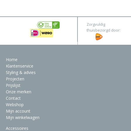
&
Original
Webshop
Meubels
Stel hier jouw droomtafel samen
Zorgvuldig
Raambekleding
thuisbezorgd door:
Verlichting
Behang
Home
Klantenservice
Styling & advies
Projecten
Prijslijst
Onze merken
Contact
Webshop
Mijn account
Mijn winkelwagen
Accessoires