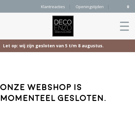
Klantreacties
Openingstijden
0
Let op: wij zijn gesloten van 5 t/m 8 augustus.
Skip
Home
to
content
Producten
Onze webshop is
Woonaccessoires
Projecten
momenteel gesloten.
Karpetten
&
Onze merken
Vloerkleden
Contact
Kleurenkaart
Pure