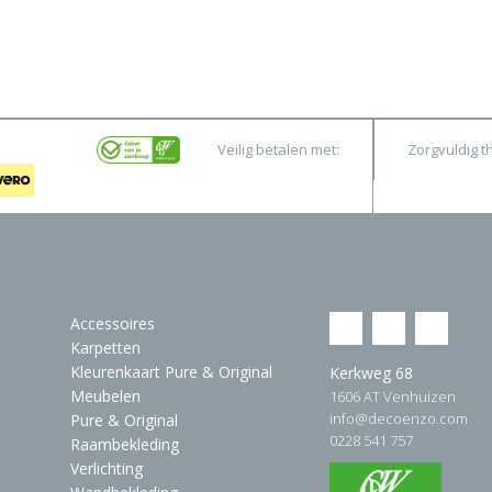
Veilig betalen met:
Zorgvuldig t
Accessoires
Karpetten
Kleurenkaart Pure & Original
Kerkweg 68
Meubelen
1606 AT Venhuizen
info@decoenzo.com
Pure & Original
0228 541 757
Raambekleding
Verlichting