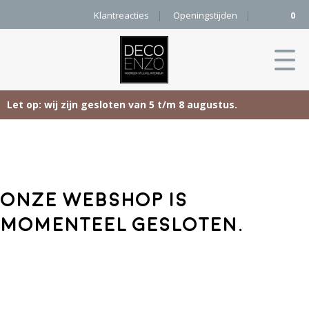
Klantreacties
Openingstijden
0
Let op: wij zijn gesloten van 5 t/m 8 augustus.
Skip
Home
to
content
Producten
Onze webshop is
Woonaccessoires
Projecten
momenteel gesloten.
Karpetten
&
Onze merken
Vloerkleden
Contact
Kleurenkaart
Pure