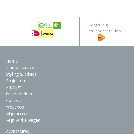
&
Original
Webshop
Meubels
Stel hier jouw droomtafel samen
Zorgvuldig
Raambekleding
thuisbezorgd door:
Verlichting
Behang
Home
Klantenservice
Styling & advies
Projecten
Prijslijst
Onze merken
Contact
Webshop
Mijn account
Mijn winkelwagen
Accessoires