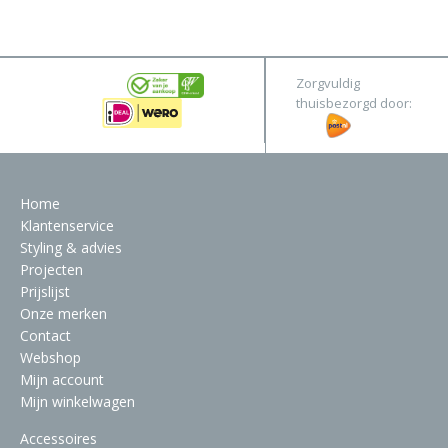
&
Original
Webshop
Meubels
Stel hier jouw droomtafel samen
Zorgvuldig
Raambekleding
thuisbezorgd door:
Verlichting
Behang
Home
Klantenservice
Styling & advies
Projecten
Prijslijst
Onze merken
Contact
Webshop
Mijn account
Mijn winkelwagen
Accessoires