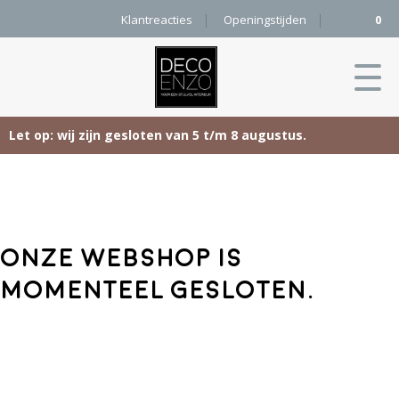
Klantreacties
Openingstijden
0
Let op: wij zijn gesloten van 5 t/m 8 augustus.
Skip
Home
to
content
Producten
Onze webshop is
Woonaccessoires
Projecten
momenteel gesloten.
Karpetten
&
Onze merken
Vloerkleden
Contact
Kleurenkaart
Pure