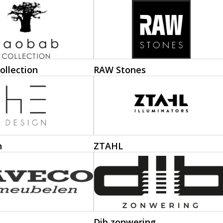
ollection
RAW Stones
n
ZTAHL
Dib zonwering