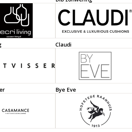
g
Claudi
er
Bye Eve