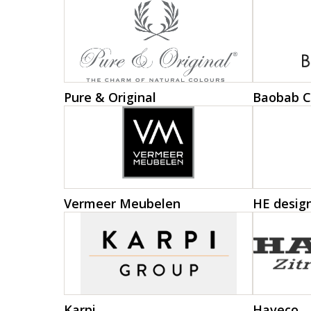
Meubels
Raambekleding
Verlichting
Pure & Original
Baobab C
Behang
Vermeer Meubelen
HE desig
Karpi
Haveco