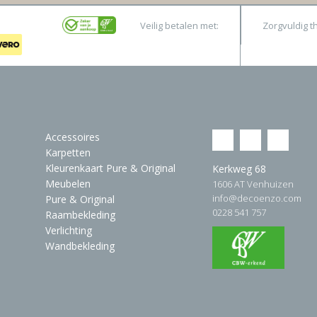
Veilig betalen met:
Zorgvuldig t
Accessoires
Karpetten
Kleurenkaart Pure & Original
Kerkweg 68
Meubelen
1606 AT Venhuizen
info@decoenzo.com
Pure & Original
0228 541 757
Raambekleding
Verlichting
Wandbekleding