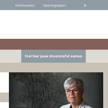
Klantreacties
Openingstijden
0
Stel hier jouw droomtafel samen