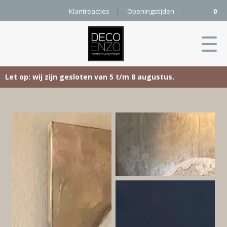
Klantreacties
Openingstijden
0
Let op: wij zijn gesloten van 5 t/m 8 augustus.
Skip
Home
to
content
Producten
Woonaccessoires
Projecten
Karpetten
&
Onze merken
Vloerkleden
Contact
Kleurenkaart
Pure