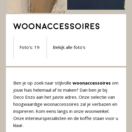
&
Original
Webshop
Meubels
Stel hier jouw droomtafel samen
Woonaccessoires
Raambekleding
Verlichting
Foto's: 19
Bekijk alle foto's
Behang
Ben je op zoek naar stijlvolle
woonaccessoires
om
jouw huis helemaal af te maken? Dan ben je bij
Deco Enzo aan het juiste adres. Onze selectie van
hoogwaardige woonaccessoires zal je verbazen en
inspireren. Kom eens langs in onze woonwinkel.
Onze interieurspecialisten en de koffie staan voor u
klaar.