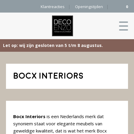
Klantreacties
Openingstijden
0
Let op: wij zijn gesloten van 5 t/m 8 augustus.
Skip
Home
to
content
Bocx Interiors
Producten
Woonaccessoires
Projecten
Karpetten
&
Onze merken
Vloerkleden
Bocx Interiors
is een Nederlands merk dat
synoniem staat voor elegante meubels van
Contact
Kleurenkaart
Pure
geweldige kwaliteit, dat is wat het merk Bocx