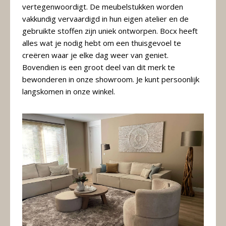
&
vertegenwoordigt. De meubelstukken worden
Original
Webshop
vakkundig vervaardigd in hun eigen atelier en de
Meubels
gebruikte stoffen zijn uniek ontworpen. Bocx heeft
Stel hier jouw droomtafel samen
alles wat je nodig hebt om een thuisgevoel te
Raambekleding
creëren waar je elke dag weer van geniet.
Bovendien is een groot deel van dit merk te
Verlichting
bewonderen in onze showroom. Je kunt persoonlijk
langskomen in onze winkel.
Behang