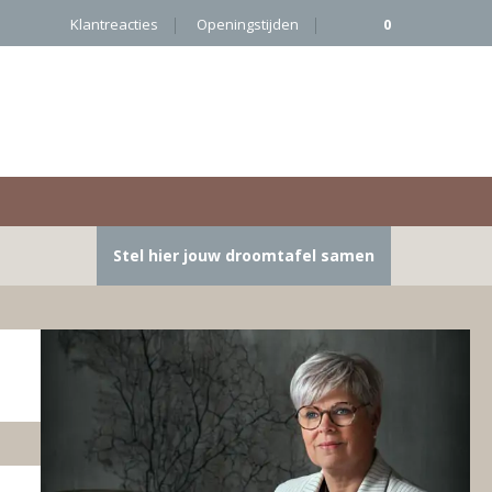
Klantreacties
Openingstijden
0
Stel hier jouw droomtafel samen