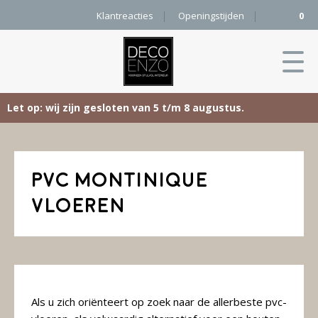
Klantreacties
Openingstijden
0
Let op: wij zijn gesloten van 5 t/m 8 augustus.
Skip
Home
to
content
PVC Montinique
Producten
vloeren
Woonaccessoires
Projecten
Karpetten
&
Onze merken
Vloerkleden
Contact
Kleurenkaart
Als u zich oriënteert op zoek naar de allerbeste pvc-
Pure