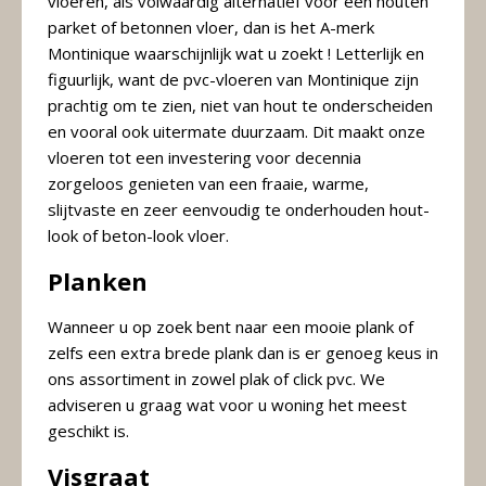
&
vloeren, als volwaardig alternatief voor een houten
Original
parket of betonnen vloer, dan is het A-merk
Webshop
Montinique waarschijnlijk wat u zoekt ! Letterlijk en
Meubels
figuurlijk, want de pvc-vloeren van Montinique zijn
Stel hier jouw droomtafel samen
prachtig om te zien, niet van hout te onderscheiden
Raambekleding
en vooral ook uitermate duurzaam. Dit maakt onze
vloeren tot een investering voor decennia
Verlichting
zorgeloos genieten van een fraaie, warme,
Behang
slijtvaste en zeer eenvoudig te onderhouden hout-
look of beton-look vloer.
Planken
Wanneer u op zoek bent naar een mooie plank of
zelfs een extra brede plank dan is er genoeg keus in
ons assortiment in zowel plak of click pvc. We
adviseren u graag wat voor u woning het meest
geschikt is.
Visgraat