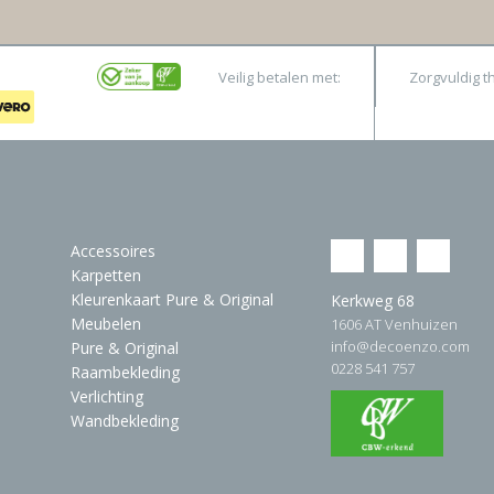
Veilig betalen met:
Zorgvuldig t
Accessoires
Karpetten
Kleurenkaart Pure & Original
Kerkweg 68
Meubelen
1606 AT Venhuizen
info@decoenzo.com
Pure & Original
0228 541 757
Raambekleding
Verlichting
Wandbekleding