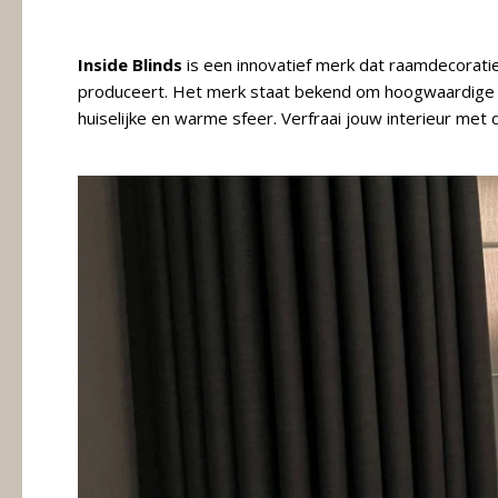
Meubels
Inside Blinds
is een innovatief merk dat raamdecoratie 
Raambekleding
produceert. Het merk staat bekend om hoogwaardige kwa
huiselijke en warme sfeer. Verfraai jouw interieur met 
Verlichting
Behang