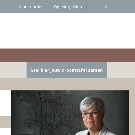
Klantreacties
Openingstijden
0
Stel hier jouw droomtafel samen