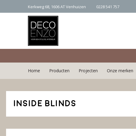
Kerkweg 68, 1606 AT Venhuizen
0228 541 757
Skip
Home
Producten
Projecten
Onze merken
to
content
Woonaccessoires
Karpetten
Inside Blinds
&
Vloerkleden
Kleurenkaart
Pure &
Original