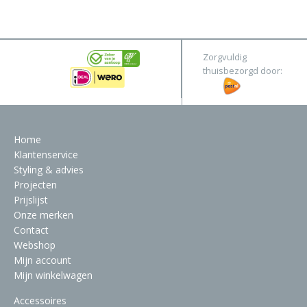
&
Original
Webshop
Meubels
Stel hier jouw droomtafel samen
Zorgvuldig
Raambekleding
thuisbezorgd door:
Verlichting
Behang
Home
Klantenservice
Styling & advies
Projecten
Prijslijst
Onze merken
Contact
Webshop
Mijn account
Mijn winkelwagen
Accessoires