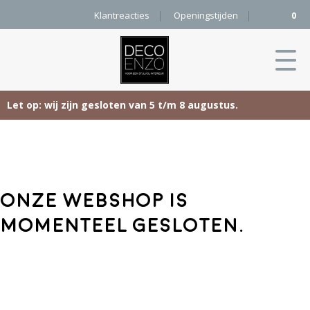
Klantreacties
Openingstijden
0
Let op: wij zijn gesloten van 5 t/m 8 augustus.
Skip
Home
to
content
Producten
Onze webshop is
Woonaccessoires
Projecten
momenteel gesloten.
Karpetten
&
Onze merken
Vloerkleden
Contact
Kleurenkaart
Pure