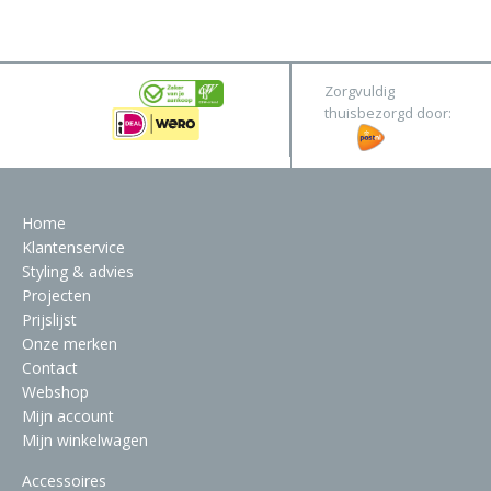
&
Original
Webshop
Meubels
Stel hier jouw droomtafel samen
Zorgvuldig
Raambekleding
thuisbezorgd door:
Verlichting
Behang
Home
Klantenservice
Styling & advies
Projecten
Prijslijst
Onze merken
Contact
Webshop
Mijn account
Mijn winkelwagen
Accessoires