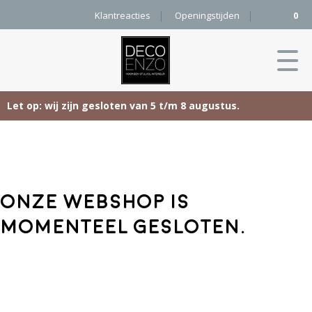
Klantreacties
Openingstijden
0
Let op: wij zijn gesloten van 5 t/m 8 augustus.
Skip
Home
to
content
Producten
Onze webshop is
Woonaccessoires
Projecten
momenteel gesloten.
Karpetten
&
Onze merken
Vloerkleden
Contact
Kleurenkaart
Pure