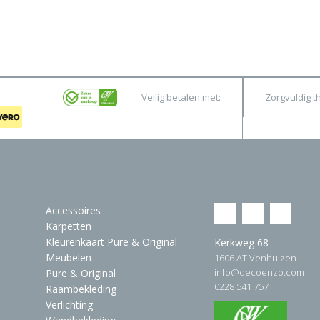
Veilig betalen met:
Zorgvuldig t
Accessoires
Karpetten
Kleurenkaart Pure & Original
Kerkweg 68
Meubelen
1606 AT Venhuizen
info@decoenzo.com
Pure & Original
0228 541 757
Raambekleding
Verlichting