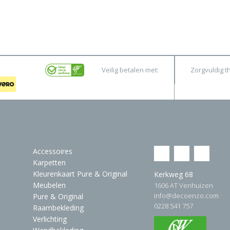
Veilig betalen met:
Zorgvuldig t
Accessoires
Karpetten
Kleurenkaart Pure & Original
Kerkweg 68
Meubelen
1606 AT Venhuizen
info@decoenzo.com
Pure & Original
0228 541 757
Raambekleding
Verlichting