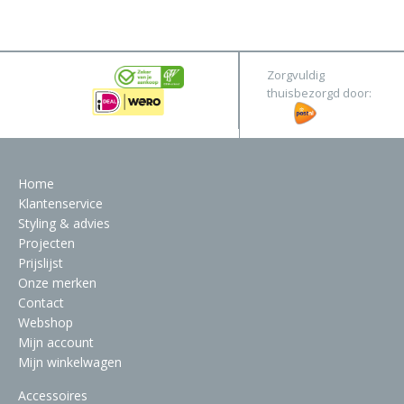
&
Original
Webshop
Meubels
Stel hier jouw droomtafel samen
Zorgvuldig
Raambekleding
thuisbezorgd door:
Verlichting
Behang
Home
Klantenservice
Styling & advies
Projecten
Prijslijst
Onze merken
Contact
Webshop
Mijn account
Mijn winkelwagen
Accessoires