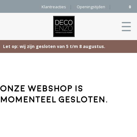
Klantreacties
Openingstijden
0
Let op: wij zijn gesloten van 5 t/m 8 augustus.
Skip
Home
to
content
Producten
Onze webshop is
Woonaccessoires
Projecten
momenteel gesloten.
Karpetten
&
Onze merken
Vloerkleden
Contact
Kleurenkaart
Pure