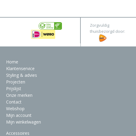
&
Original
Webshop
Meubels
Stel hier jouw droomtafel samen
Zorgvuldig
Raambekleding
thuisbezorgd door:
Verlichting
Behang
Home
Klantenservice
Styling & advies
Projecten
Prijslijst
Onze merken
Contact
Webshop
Mijn account
Mijn winkelwagen
Accessoires