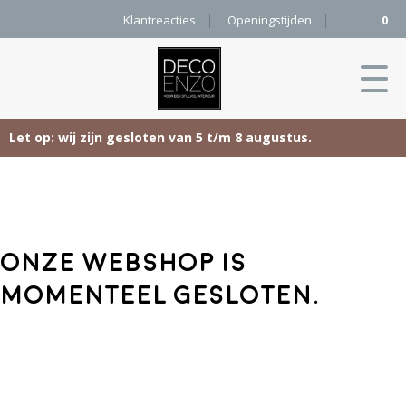
Klantreacties
Openingstijden
0
Let op: wij zijn gesloten van 5 t/m 8 augustus.
Skip
Home
to
content
Producten
Onze webshop is
Woonaccessoires
Projecten
momenteel gesloten.
Karpetten
&
Onze merken
Vloerkleden
Contact
Kleurenkaart
Pure