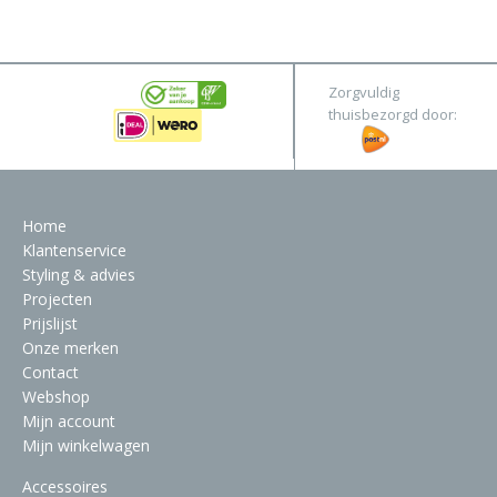
&
Original
Webshop
Meubels
Stel hier jouw droomtafel samen
Zorgvuldig
Raambekleding
thuisbezorgd door:
Verlichting
Behang
Home
Klantenservice
Styling & advies
Projecten
Prijslijst
Onze merken
Contact
Webshop
Mijn account
Mijn winkelwagen
Accessoires