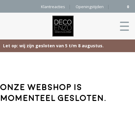
Klantreacties
Openingstijden
0
Let op: wij zijn gesloten van 5 t/m 8 augustus.
Skip
Home
to
content
Producten
Onze webshop is
Woonaccessoires
Projecten
momenteel gesloten.
Karpetten
&
Onze merken
Vloerkleden
Contact
Kleurenkaart
Pure