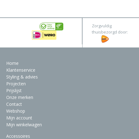
&
Original
Webshop
Meubels
Stel hier jouw droomtafel samen
Zorgvuldig
Raambekleding
thuisbezorgd door:
Verlichting
Behang
Home
Klantenservice
Styling & advies
Projecten
Prijslijst
Onze merken
Contact
Webshop
Mijn account
Mijn winkelwagen
Accessoires