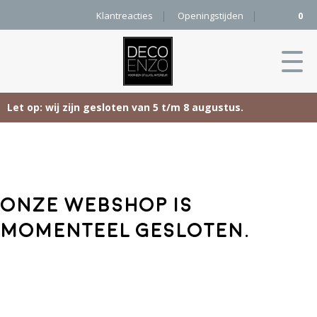
Klantreacties
Openingstijden
0
Let op: wij zijn gesloten van 5 t/m 8 augustus.
Skip
Home
to
content
Producten
Onze webshop is
Woonaccessoires
Projecten
momenteel gesloten.
Karpetten
&
Onze merken
Vloerkleden
Contact
Kleurenkaart
Pure