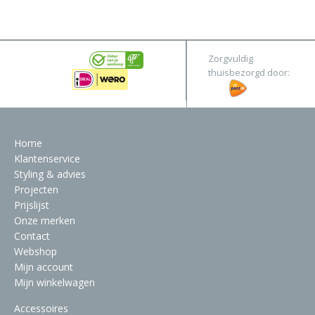
&
Original
Webshop
Meubels
Stel hier jouw droomtafel samen
Zorgvuldig
Raambekleding
thuisbezorgd door:
Verlichting
Behang
Home
Klantenservice
Styling & advies
Projecten
Prijslijst
Onze merken
Contact
Webshop
Mijn account
Mijn winkelwagen
Accessoires