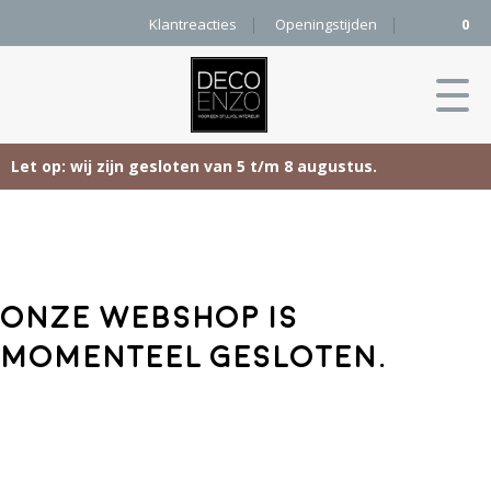
Klantreacties
Openingstijden
0
Let op: wij zijn gesloten van 5 t/m 8 augustus.
Skip
Home
to
content
Producten
Onze webshop is
Woonaccessoires
Projecten
momenteel gesloten.
Karpetten
&
Onze merken
Vloerkleden
Contact
Kleurenkaart
Pure