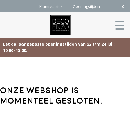
Klantreacties
Openingstijden
0
Let op: aangepaste openingstijden van 22 t/m 24 juli:
10:00–15:00.
Skip
Home
to
content
Producten
Onze webshop is
Woonaccessoires
Projecten
momenteel gesloten.
Karpetten
&
Onze merken
Vloerkleden
Contact
Kleurenkaart