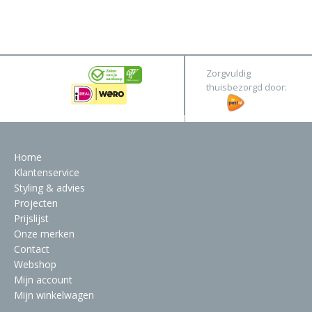
Pure
&
Original
Webshop
Meubels
Stel hier jouw droomtafel samen
Zorgvuldig
Raambekleding
thuisbezorgd door:
Verlichting
Behang
Home
Klantenservice
Styling & advies
Projecten
Prijslijst
Onze merken
Contact
Webshop
Mijn account
Mijn winkelwagen