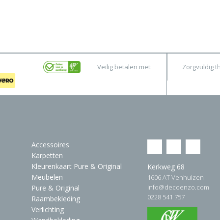
Veilig betalen met:
Zorgvuldig t
Accessoires
Karpetten
Kleurenkaart Pure & Original
Kerkweg 68
Meubelen
1606 AT Venhuizen
info@decoenzo.com
Pure & Original
0228 541 757
Raambekleding
Verlichting