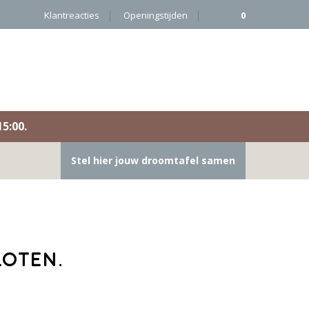
Klantreacties
Openingstijden
0
5:00.
Stel hier jouw droomtafel samen
loten.