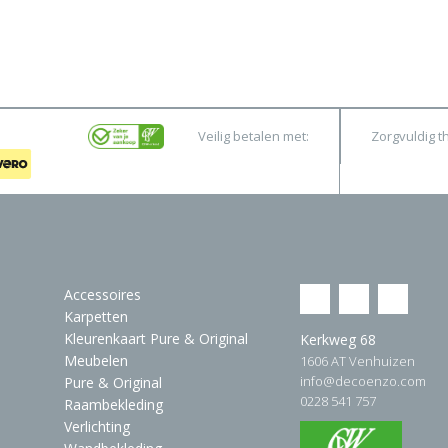
Veilig betalen met:
Zorgvuldig t
Accessoires
Karpetten
Kleurenkaart Pure & Original
Kerkweg 68
Meubelen
1606 AT Venhuizen
info@decoenzo.com
Pure & Original
0228 541 757
Raambekleding
Verlichting