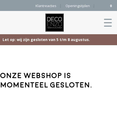
Klantreacties
Openingstijden
0
Let op: wij zijn gesloten van 5 t/m 8 augustus.
Skip
Home
to
content
Producten
Onze webshop is
Woonaccessoires
Projecten
momenteel gesloten.
Karpetten
&
Onze merken
Vloerkleden
Contact
Kleurenkaart
Pure