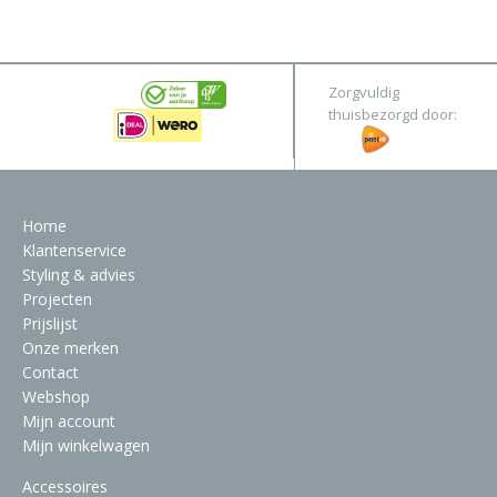
&
Original
Webshop
Meubels
Stel hier jouw droomtafel samen
Zorgvuldig
Raambekleding
thuisbezorgd door:
Verlichting
Behang
Home
Klantenservice
Styling & advies
Projecten
Prijslijst
Onze merken
Contact
Webshop
Mijn account
Mijn winkelwagen
Accessoires