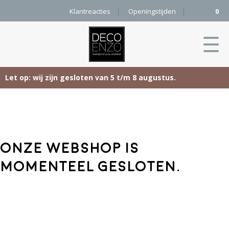
Klantreacties
Openingstijden
0
Let op: wij zijn gesloten van 5 t/m 8 augustus.
Skip
Home
to
content
Producten
Onze webshop is
Woonaccessoires
Projecten
momenteel gesloten.
Karpetten
&
Onze merken
Vloerkleden
Contact
Kleurenkaart
Pure