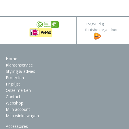
&
Original
Webshop
Meubels
Stel hier jouw droomtafel samen
Zorgvuldig
Raambekleding
thuisbezorgd door:
Verlichting
Behang
Home
Klantenservice
Styling & advies
Projecten
Prijslijst
Onze merken
Contact
Webshop
Mijn account
Mijn winkelwagen
Accessoires