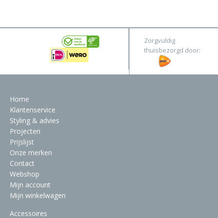
&
Original
Webshop
Meubels
Stel hier jouw droomtafel samen
Zorgvuldig
Raambekleding
thuisbezorgd door:
Verlichting
Behang
Home
Klantenservice
Styling & advies
Projecten
Prijslijst
Onze merken
Contact
Webshop
Mijn account
Mijn winkelwagen
Accessoires