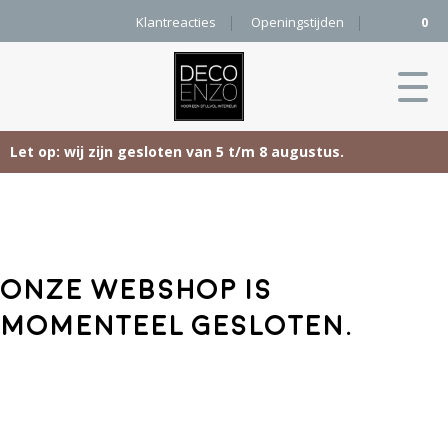
Klantreacties
Openingstijden
0
Let op: wij zijn gesloten van 5 t/m 8 augustus.
Skip
Home
to
content
Producten
Onze webshop is
Woonaccessoires
Projecten
momenteel gesloten.
Karpetten
&
Onze merken
Vloerkleden
Contact
Kleurenkaart
Pure