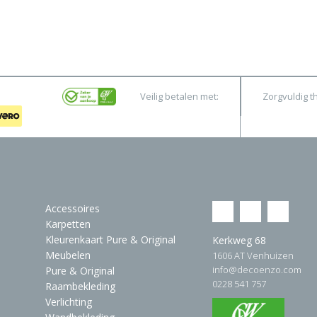
Veilig betalen met:
Zorgvuldig t
Accessoires
Karpetten
Kleurenkaart Pure & Original
Kerkweg 68
Meubelen
1606 AT Venhuizen
info@decoenzo.com
Pure & Original
0228 541 757
Raambekleding
Verlichting