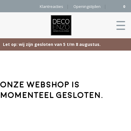
Klantreacties
Openingstijden
0
Let op: wij zijn gesloten van 5 t/m 8 augustus.
Skip
Home
to
content
Producten
Onze webshop is
Woonaccessoires
Projecten
momenteel gesloten.
Karpetten
&
Onze merken
Vloerkleden
Contact
Kleurenkaart
Pure