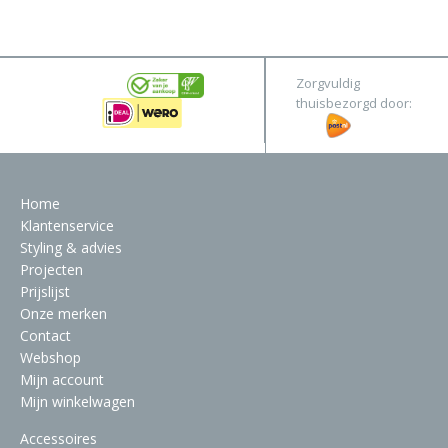
&
Original
Webshop
Meubels
Stel hier jouw droomtafel samen
Zorgvuldig
Raambekleding
thuisbezorgd door:
Verlichting
Behang
Home
Klantenservice
Styling & advies
Projecten
Prijslijst
Onze merken
Contact
Webshop
Mijn account
Mijn winkelwagen
Accessoires