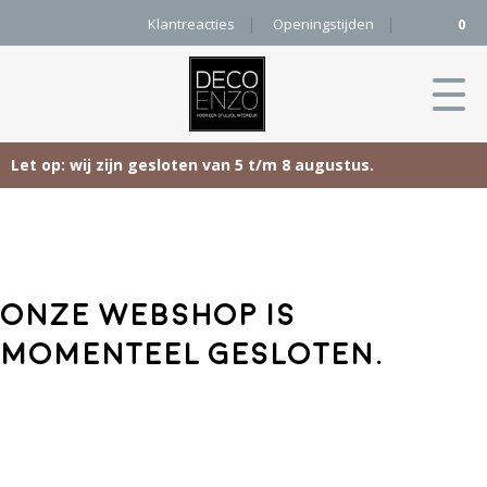
Klantreacties
Openingstijden
0
Let op: wij zijn gesloten van 5 t/m 8 augustus.
Skip
Home
to
content
Producten
Onze webshop is
Woonaccessoires
Projecten
momenteel gesloten.
Karpetten
&
Onze merken
Vloerkleden
Contact
Kleurenkaart
Pure