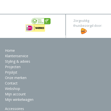
&
Original
Webshop
Meubels
Stel hier jouw droomtafel samen
Zorgvuldig
Raambekleding
thuisbezorgd door:
Verlichting
Behang
Home
Klantenservice
Styling & advies
Projecten
Prijslijst
Onze merken
Contact
Webshop
Mijn account
Mijn winkelwagen
Accessoires