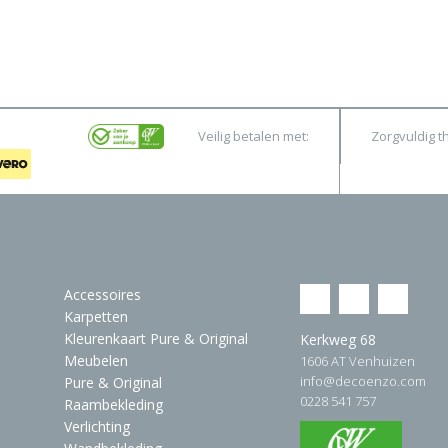
Veilig betalen met:
Zorgvuldig t
Accessoires
Karpetten
Kleurenkaart Pure & Original
Kerkweg 68
Meubelen
1606 AT Venhuizen
info@decoenzo.com
Pure & Original
0228 541 757
Raambekleding
Verlichting