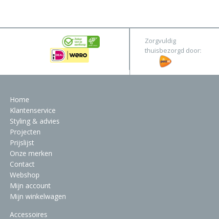
&
Original
Webshop
Meubels
Stel hier jouw droomtafel samen
Zorgvuldig
Raambekleding
thuisbezorgd door:
Verlichting
Behang
Home
Klantenservice
Styling & advies
Projecten
Prijslijst
Onze merken
Contact
Webshop
Mijn account
Mijn winkelwagen
Accessoires