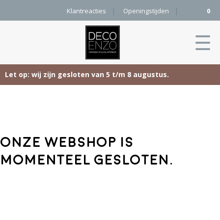
Klantreacties
Openingstijden
0
Let op: wij zijn gesloten van 5 t/m 8 augustus.
Skip
Home
to
content
Producten
Onze webshop is
Woonaccessoires
Projecten
momenteel gesloten.
Karpetten
&
Onze merken
Vloerkleden
Contact
Kleurenkaart
Pure