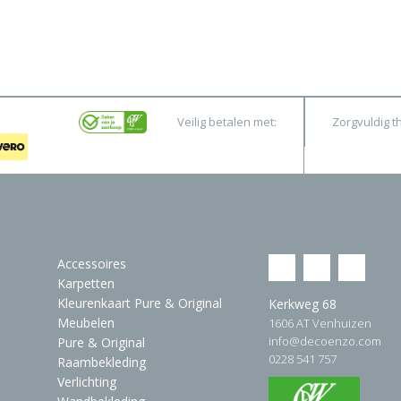
Veilig betalen met:
Zorgvuldig t
Accessoires
Karpetten
Kleurenkaart Pure & Original
Kerkweg 68
Meubelen
1606 AT Venhuizen
info@decoenzo.com
Pure & Original
0228 541 757
Raambekleding
Verlichting