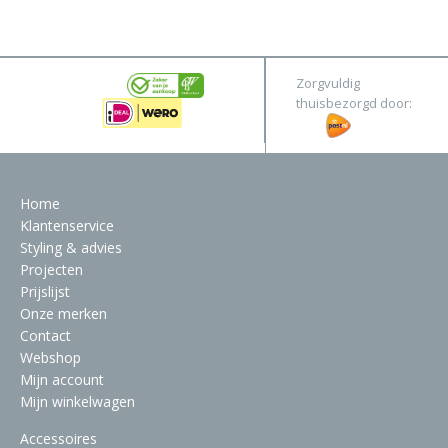
&
Original
Webshop
Meubels
Stel hier jouw droomtafel samen
Zorgvuldig
Raambekleding
thuisbezorgd door:
Verlichting
Behang
Home
Klantenservice
Styling & advies
Projecten
Prijslijst
Onze merken
Contact
Webshop
Mijn account
Mijn winkelwagen
Accessoires