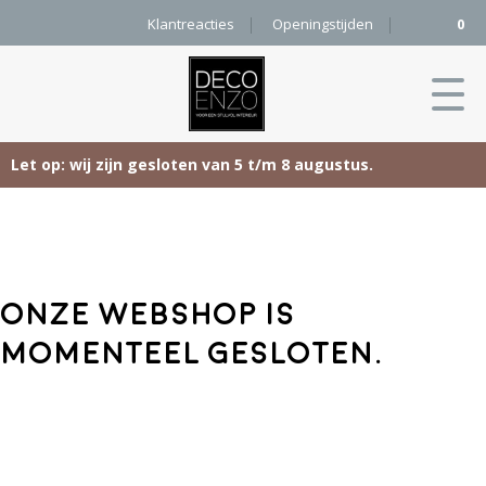
Klantreacties
Openingstijden
0
Let op: wij zijn gesloten van 5 t/m 8 augustus.
Skip
Home
to
content
Producten
Onze webshop is
Woonaccessoires
Projecten
momenteel gesloten.
Karpetten
&
Onze merken
Vloerkleden
Contact
Kleurenkaart
Pure