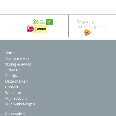
&
Original
Webshop
Meubels
Stel hier jouw droomtafel samen
Zorgvuldig
Raambekleding
thuisbezorgd door:
Verlichting
Behang
Home
Klantenservice
Styling & advies
Projecten
Prijslijst
Onze merken
Contact
Webshop
Mijn account
Mijn winkelwagen
Accessoires