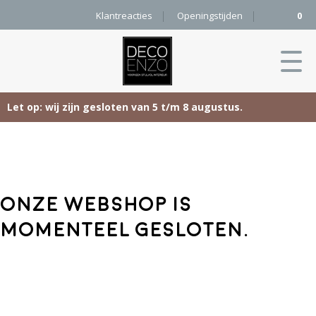
Klantreacties
Openingstijden
0
Let op: wij zijn gesloten van 5 t/m 8 augustus.
Skip
Home
to
content
Producten
Onze webshop is
Woonaccessoires
Projecten
momenteel gesloten.
Karpetten
&
Onze merken
Vloerkleden
Contact
Kleurenkaart
Pure