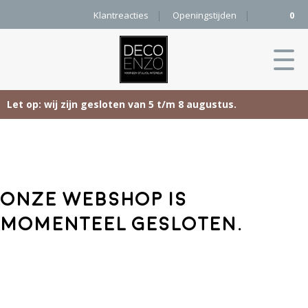
Klantreacties
Openingstijden
0
Let op: wij zijn gesloten van 5 t/m 8 augustus.
Skip
Home
to
content
Producten
Onze webshop is
Woonaccessoires
Projecten
momenteel gesloten.
Karpetten
&
Onze merken
Vloerkleden
Contact
Kleurenkaart
Pure