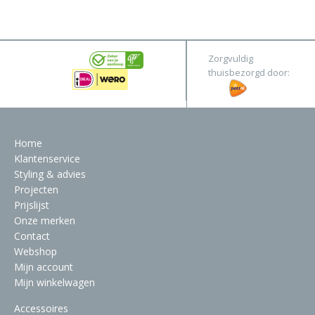
&
Original
Webshop
Meubels
Stel hier jouw droomtafel samen
Zorgvuldig
Raambekleding
thuisbezorgd door:
Verlichting
Behang
Home
Klantenservice
Styling & advies
Projecten
Prijslijst
Onze merken
Contact
Webshop
Mijn account
Mijn winkelwagen
Accessoires