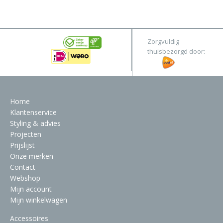
&
Original
Webshop
Meubels
Stel hier jouw droomtafel samen
Zorgvuldig
Raambekleding
thuisbezorgd door:
Verlichting
Behang
Home
Klantenservice
Styling & advies
Projecten
Prijslijst
Onze merken
Contact
Webshop
Mijn account
Mijn winkelwagen
Accessoires