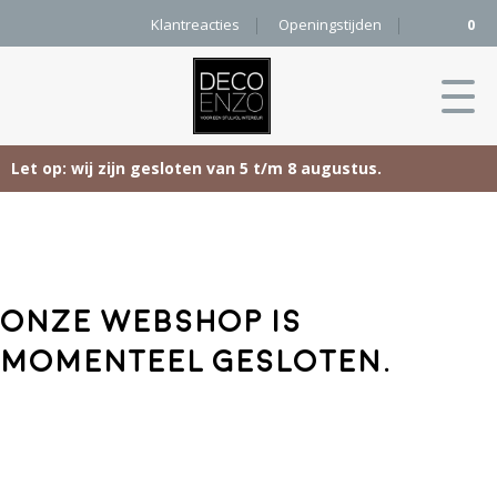
Klantreacties
Openingstijden
0
Let op: wij zijn gesloten van 5 t/m 8 augustus.
Skip
Home
to
content
Producten
Onze webshop is
Woonaccessoires
Projecten
momenteel gesloten.
Karpetten
&
Onze merken
Vloerkleden
Contact
Kleurenkaart
Pure