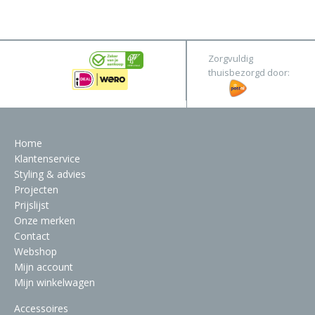
&
Original
Webshop
Meubels
Stel hier jouw droomtafel samen
Zorgvuldig
Raambekleding
thuisbezorgd door:
Verlichting
Behang
Home
Klantenservice
Styling & advies
Projecten
Prijslijst
Onze merken
Contact
Webshop
Mijn account
Mijn winkelwagen
Accessoires