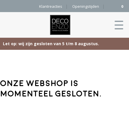
Klantreacties
Openingstijden
0
Let op: wij zijn gesloten van 5 t/m 8 augustus.
Skip
Home
to
content
Producten
Onze webshop is
Woonaccessoires
Projecten
momenteel gesloten.
Karpetten
&
Onze merken
Vloerkleden
Contact
Kleurenkaart
Pure