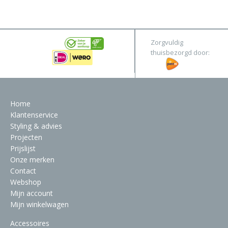
&
Original
Webshop
Meubels
Stel hier jouw droomtafel samen
Zorgvuldig
Raambekleding
thuisbezorgd door:
Verlichting
Behang
Home
Klantenservice
Styling & advies
Projecten
Prijslijst
Onze merken
Contact
Webshop
Mijn account
Mijn winkelwagen
Accessoires