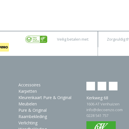
Veilig betalen met:
Zorgvuldig t
Accessoires
Karpetten
Kleurenkaart Pure & Original
Kerkweg 68
Meubelen
1606 AT Venhuizen
info@decoenzo.com
Pure & Original
0228 541 757
Raambekleding
Verlichting