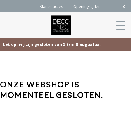
Klantreacties
Openingstijden
0
Let op: wij zijn gesloten van 5 t/m 8 augustus.
Skip
Home
to
content
Producten
Onze webshop is
Woonaccessoires
Projecten
momenteel gesloten.
Karpetten
&
Onze merken
Vloerkleden
Contact
Kleurenkaart
Pure