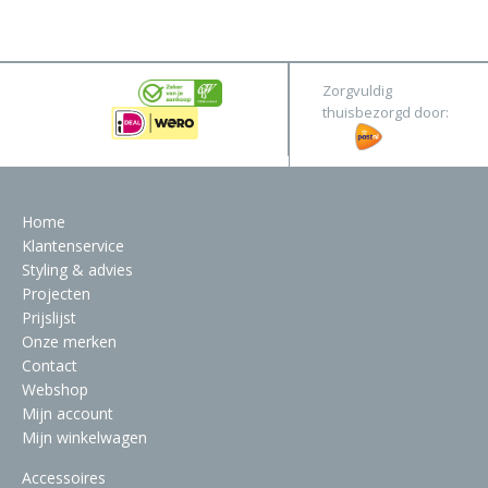
&
Original
Webshop
Meubels
Stel hier jouw droomtafel samen
Zorgvuldig
Raambekleding
thuisbezorgd door:
Verlichting
Behang
Home
Klantenservice
Styling & advies
Projecten
Prijslijst
Onze merken
Contact
Webshop
Mijn account
Mijn winkelwagen
Accessoires