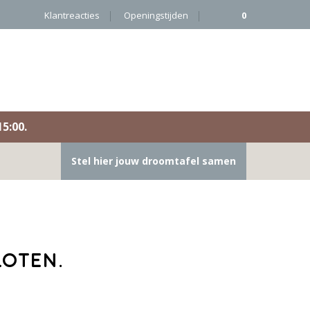
Klantreacties
Openingstijden
0
5:00.
Stel hier jouw droomtafel samen
loten.