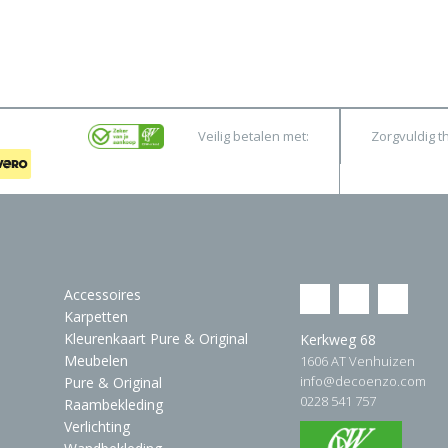
Veilig betalen met:
Zorgvuldig t
Accessoires
Karpetten
Kleurenkaart Pure & Original
Kerkweg 68
Meubelen
1606 AT Venhuizen
info@decoenzo.com
Pure & Original
0228 541 757
Raambekleding
Verlichting