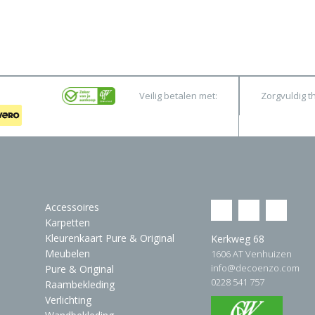
Veilig betalen met:
Zorgvuldig t
Accessoires
Karpetten
Kleurenkaart Pure & Original
Kerkweg 68
Meubelen
1606 AT Venhuizen
info@decoenzo.com
Pure & Original
0228 541 757
Raambekleding
Verlichting