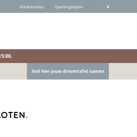
Klantreacties
Openingstijden
0
5:00.
Stel hier jouw droomtafel samen
loten.