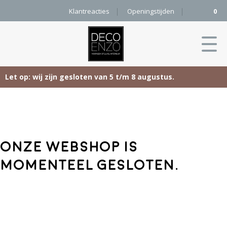
Klantreacties
Openingstijden
0
Let op: wij zijn gesloten van 5 t/m 8 augustus.
Skip
Home
to
content
Producten
Onze webshop is
Woonaccessoires
Projecten
momenteel gesloten.
Karpetten
&
Onze merken
Vloerkleden
Contact
Kleurenkaart
Pure