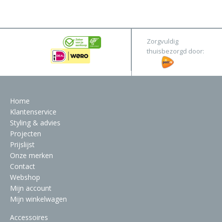
&
Original
Webshop
Meubels
Stel hier jouw droomtafel samen
Zorgvuldig
Raambekleding
thuisbezorgd door:
Verlichting
Behang
Home
Klantenservice
Styling & advies
Projecten
Prijslijst
Onze merken
Contact
Webshop
Mijn account
Mijn winkelwagen
Accessoires