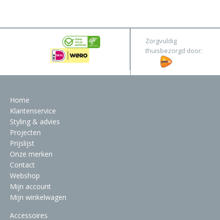
&
Original
Webshop
Meubels
Stel hier jouw droomtafel samen
Zorgvuldig
Raambekleding
thuisbezorgd door:
Verlichting
Behang
Home
Klantenservice
Styling & advies
Projecten
Prijslijst
Onze merken
Contact
Webshop
Mijn account
Mijn winkelwagen
Accessoires