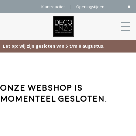
Klantreacties
Openingstijden
0
Let op: wij zijn gesloten van 5 t/m 8 augustus.
Skip
Home
to
content
Producten
Onze webshop is
Woonaccessoires
Projecten
momenteel gesloten.
Karpetten
&
Onze merken
Vloerkleden
Contact
Kleurenkaart
Pure