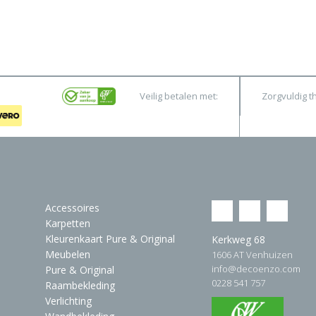
Veilig betalen met:
Zorgvuldig t
Accessoires
Karpetten
Kleurenkaart Pure & Original
Kerkweg 68
Meubelen
1606 AT Venhuizen
info@decoenzo.com
Pure & Original
0228 541 757
Raambekleding
Verlichting