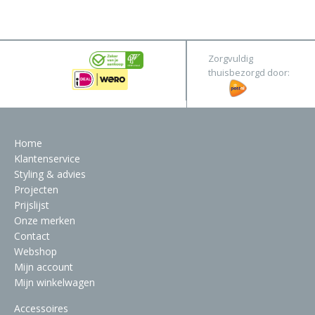
&
Original
Webshop
Meubels
Stel hier jouw droomtafel samen
Zorgvuldig
Raambekleding
thuisbezorgd door:
Verlichting
Behang
Home
Klantenservice
Styling & advies
Projecten
Prijslijst
Onze merken
Contact
Webshop
Mijn account
Mijn winkelwagen
Accessoires