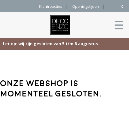
Klantreacties
Openingstijden
0
Let op: wij zijn gesloten van 5 t/m 8 augustus.
Skip
Home
to
content
Producten
Onze webshop is
Woonaccessoires
Projecten
momenteel gesloten.
Karpetten
&
Onze merken
Vloerkleden
Contact
Kleurenkaart
Pure