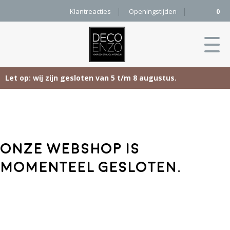
Klantreacties
Openingstijden
0
Let op: wij zijn gesloten van 5 t/m 8 augustus.
Skip
Home
to
content
Producten
Onze webshop is
Woonaccessoires
Projecten
momenteel gesloten.
Karpetten
&
Onze merken
Vloerkleden
Contact
Kleurenkaart
Pure