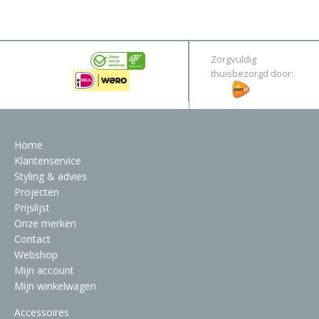
&
Original
Webshop
Meubels
Stel hier jouw droomtafel samen
Zorgvuldig
Raambekleding
thuisbezorgd door:
Verlichting
Behang
Home
Klantenservice
Styling & advies
Projecten
Prijslijst
Onze merken
Contact
Webshop
Mijn account
Mijn winkelwagen
Accessoires