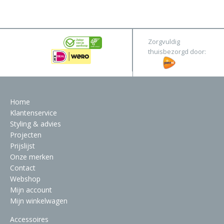
&
Original
Webshop
Meubels
Stel hier jouw droomtafel samen
Zorgvuldig
Raambekleding
thuisbezorgd door:
Verlichting
Behang
Home
Klantenservice
Styling & advies
Projecten
Prijslijst
Onze merken
Contact
Webshop
Mijn account
Mijn winkelwagen
Accessoires