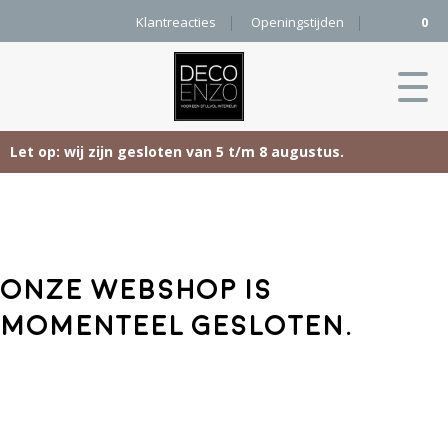
Klantreacties
Openingstijden
0
Let op: wij zijn gesloten van 5 t/m 8 augustus.
Skip
Home
to
content
Producten
Onze webshop is
Woonaccessoires
Projecten
momenteel gesloten.
Karpetten
&
Onze merken
Vloerkleden
Contact
Kleurenkaart
Pure