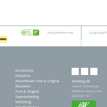
Veilig betalen met:
Zorgvuldig t
Accessoires
Karpetten
Kleurenkaart Pure & Original
Kerkweg 68
Meubelen
1606 AT Venhuizen
info@decoenzo.com
Pure & Original
0228 541 757
Raambekleding
Verlichting